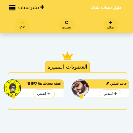
دليل سناب شات
نشر سناب
إضافة
تحديث
VIP
العضويات المميزة
ماجد العتيبي 🍂
اضف حسابك هنا 💘🦋🌸
أضفني
أضفني