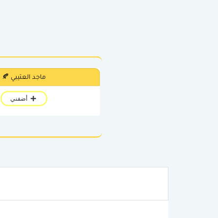
ماجد العتيبي 🍂
أضفني