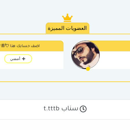
العضويات المميزة
اضف حسابك هنا 💘🦋
أضفني
سناب t.tttb