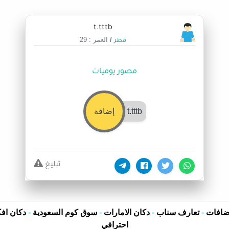
t.tttb
/
العمر : 29
قطر
مصور يوميات
t.tttb
إضافة
تبليغ
ضافات
-
تعارف سناب
-
دكان الامارات
-
سوق كوم السعودية
-
دكان افك
احترافي