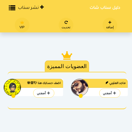
دليل سناب شات
نشر سناب
إضافة
تحديث
VIP
العضويات المميزة
ماجد العتيبي 🍂
اضف حسابك هنا 💘🦋🌸
أضفني
أضفني