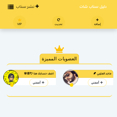
دليل سناب شات
نشر سناب
إضافة
تحديث
VIP
العضويات المميزة
ماجد العتيبي 🍂
اضف حسابك هنا 💘🦋🌸
أضفني
أضفني