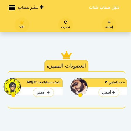
دليل سناب شات
نشر سناب
إضافة
تحديث
VIP
العضويات المميزة
ماجد العتيبي 🍂
اضف حسابك هنا 💘🦋🌸
أضفني
أضفني