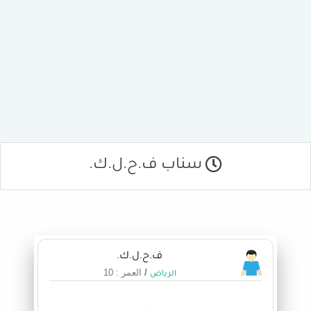
سناب ف.ح.ل.ك.
ف.ح.ل.ك.
/
العمر : 10
الرياض