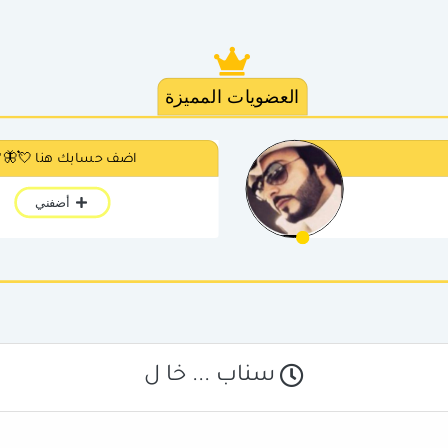
العضويات المميزة
اضف حسابك هنا 💘🦋
أضفني
سناب ... خا ل