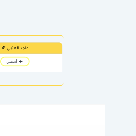
ماجد العتيبي 🍂
أضفني