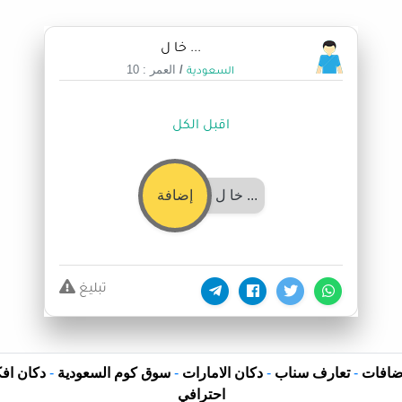
... خا ل
/
العمر : 10
السعودية
اقبل الكل
... خا ل
إضافة
تبليغ
ضافات
-
تعارف سناب
-
دكان الامارات
-
سوق كوم السعودية
-
دكان افك
احترافي