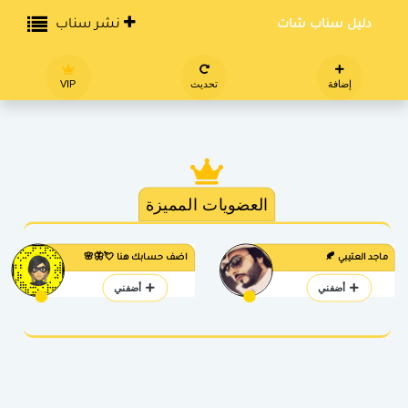
دليل سناب شات
نشر سناب
إضافة
تحديث
VIP
العضويات المميزة
ماجد العتيبي 🍂
اضف حسابك هنا 💘🦋🌸
أضفني
أضفني