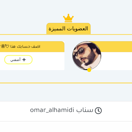
العضويات المميزة
اضف حسابك هنا 💘🦋
أضفني
سناب omar_alhamidi