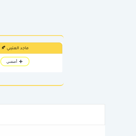
ماجد العتيبي 🍂
أضفني