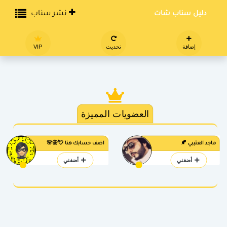
دليل سناب شات
نشر سناب
إضافة
تحديث
VIP
العضويات المميزة
ماجد العتيبي 🍂
اضف حسابك هنا 💘🦋🌸
أضفني
أضفني