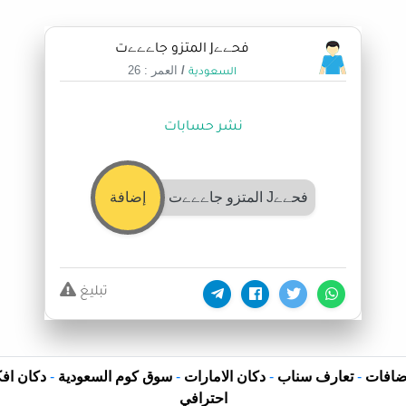
فحےےJ المتزو جاےےےت
/
العمر : 26
السعودية
نشر حسابات
فحےےJ المتزو جاےےےت
إضافة
تبليغ
ضافات
-
تعارف سناب
-
دكان الامارات
-
سوق كوم السعودية
-
دكان افك
احترافي