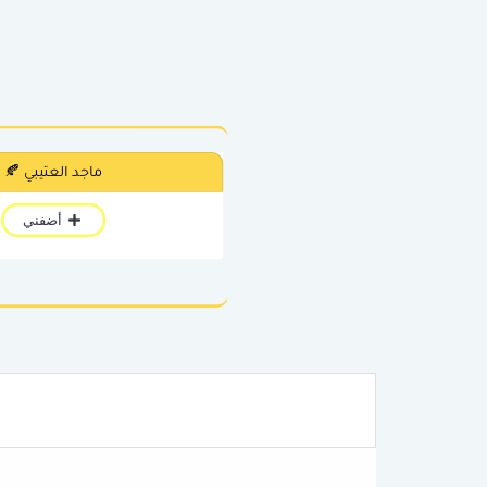
ماجد العتيبي 🍂
أضفني