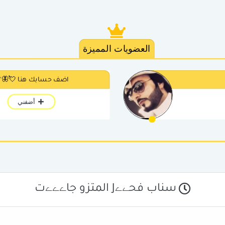
العضويات المميزة
اضف حسابك هنا 💘🦋
أضفني
سناب فحےےJ المتزو جاےےےت