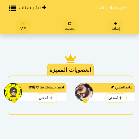
دليل سناب شات
نشر سناب
إضافة
تحديث
VIP
العضويات المميزة
ماجد العتيبي 🍂
اضف حسابك هنا 💘🦋🌸
أضفني
أضفني