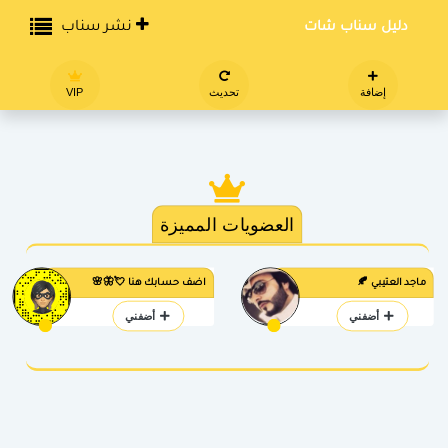
دليل سناب شات
نشر سناب
إضافة
تحديث
VIP
العضويات المميزة
ماجد العتيبي 🍂
اضف حسابك هنا 💘🦋🌸
أضفني
أضفني