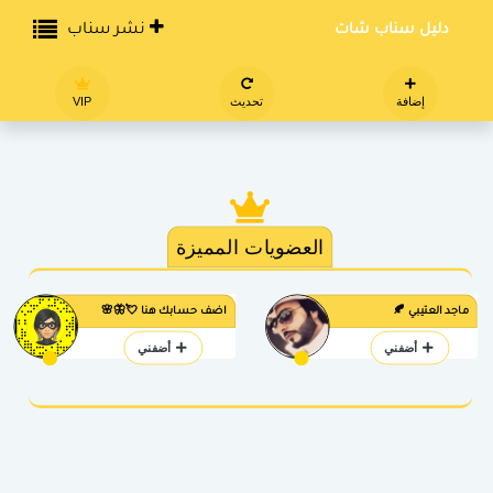
دليل سناب شات
نشر سناب
إضافة
تحديث
VIP
العضويات المميزة
ماجد العتيبي 🍂
اضف حسابك هنا 💘🦋🌸
أضفني
أضفني