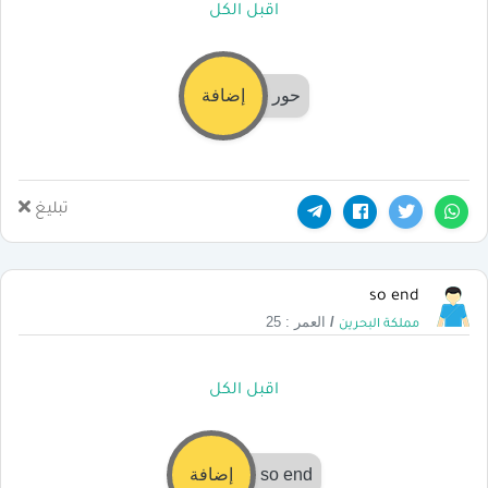
اقبل الكل
حور
إضافة
تبليغ
so end
/
العمر : 25
مملكة البحرين
اقبل الكل
so end
إضافة