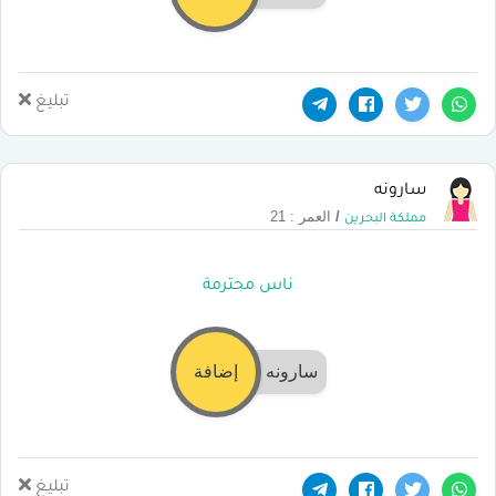
تبليغ
سارونه
/
العمر : 21
مملكة البحرين
ناس محترمة
سارونه
إضافة
تبليغ