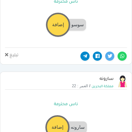
ناس محترمة
سوسو
إضافة
تبليغ
سارونه
/
العمر : 22
مملكة البحرين
ناس محترمة
سارونه
إضافة