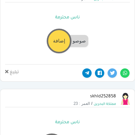
ناس محترمة
صوصو
إضافة
تبليغ
skhld252858
/
العمر : 23
مملكة البحرين
ناس محترمة