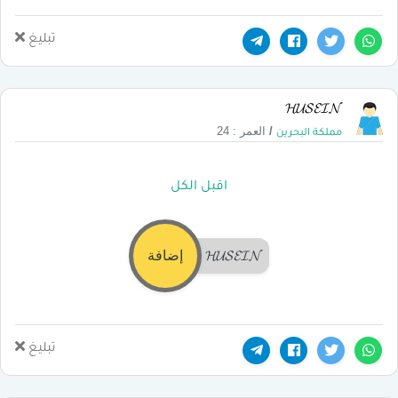
تبليغ
𝓗𝓤𝓢𝓔𝓘𝓝
/
العمر : 24
مملكة البحرين
اقبل الكل
𝓗𝓤𝓢𝓔𝓘𝓝
إضافة
تبليغ