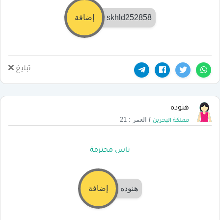
skhld252858
إضافة
تبليغ
هنوده
/
العمر : 21
مملكة البحرين
ناس محترمة
هنوده
إضافة