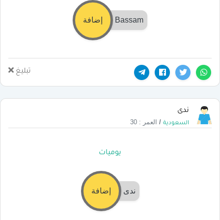
Bassam
إضافة
تبليغ
ندى
/
العمر : 30
السعودية
يوميات
ندى
إضافة