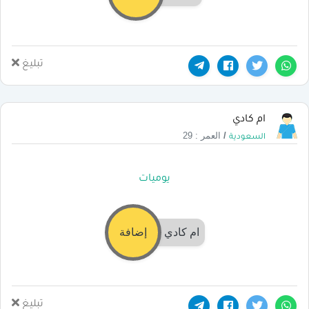
تبليغ
ام كادي
/
العمر : 29
السعودية
يوميات
ام كادي
إضافة
تبليغ