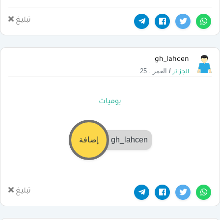
تبليغ
gh_lahcen
/
العمر : 25
الجزائر
يوميات
gh_lahcen
إضافة
تبليغ