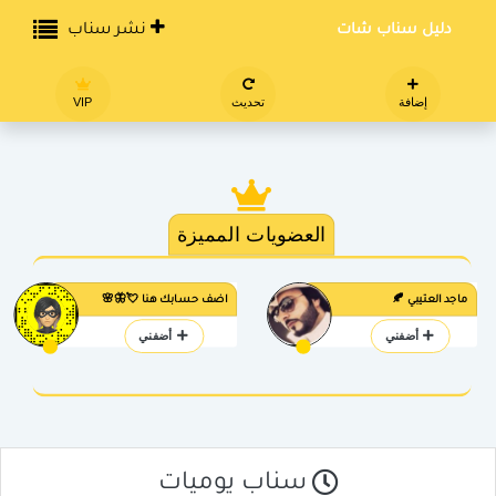
دليل سناب شات
نشر سناب
إضافة
تحديث
VIP
العضويات المميزة
ماجد العتيبي 🍂
اضف حسابك هنا 💘🦋🌸
أضفني
أضفني
سناب يوميات