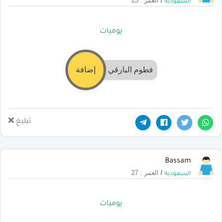
/
العمر : 23
السعودية
يوميات
فطوم البارقي
إضافة
تبليغ
Bassam
/
العمر : 27
السعودية
يوميات