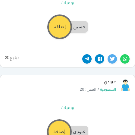
يوميات
حسين
إضافة
تبليغ
عبودي
/
العمر : 20
السعودية
يوميات
عبودي
إضافة