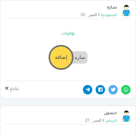
ساره
/
العمر : 33
السعودية
يوميات
ساره
إضافة
تبليغ
حسين
/
العمر : 27
الرياض