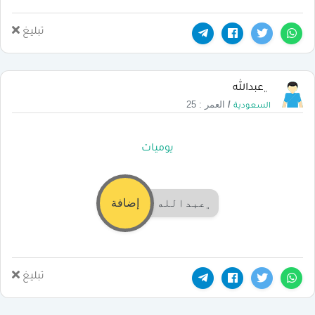
تبليغ
﮼عبدالله
/
العمر : 25
السعودية
يوميات
﮼عبدالله
إضافة
تبليغ