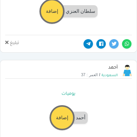
سلطان العنزي
إضافة
تبليغ
أحمد
/
العمر : 37
السعودية
يوميات
أحمد
إضافة