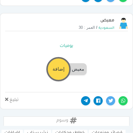
معيض
/
العمر : 30
السعودية
يوميات
معيض
إضافة
تبليغ
وسوم