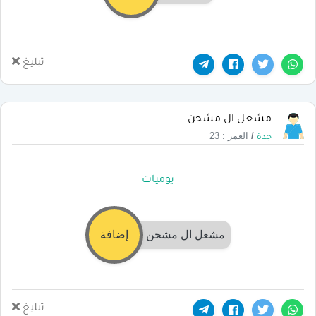
تبليغ
مشعل ال مشحن
/
العمر : 23
جدة
يوميات
مشعل ال مشحن
إضافة
تبليغ